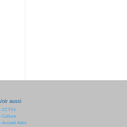
Voir aussi
> CCTVV
> Culture
> Accueil Ados