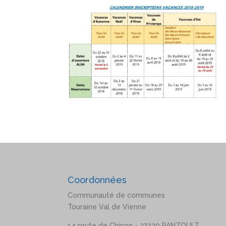
Coordonnées
Communauté de communes
Touraine Val de Vienne
14 route de Chinon - 37220 PANZOULT