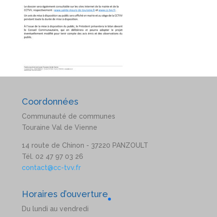
Coordonnées
Communauté de communes
Touraine Val de Vienne
14 route de Chinon - 37220 PANZOULT
Tél. 02 47 97 03 26
contact@cc-tvv.fr
Horaires d’ouverture
Du lundi au vendredi