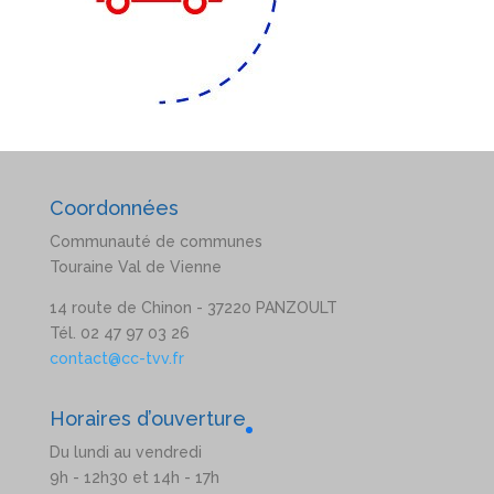
Coordonnées
Communauté de communes
Touraine Val de Vienne
14 route de Chinon - 37220 PANZOULT
Tél. 02 47 97 03 26
contact@cc-tvv.fr
Horaires d’ouverture
Du lundi au vendredi
9h - 12h30 et 14h - 17h