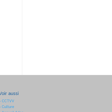
Voir aussi
> CCTVV
> Culture