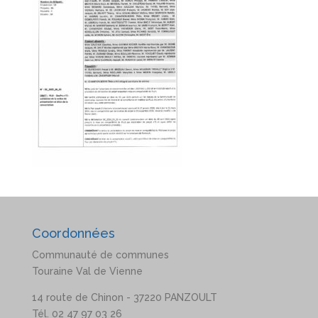
Coordonnées
Communauté de communes
Touraine Val de Vienne
14 route de Chinon - 37220 PANZOULT
Tél. 02 47 97 03 26