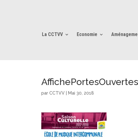
La CCTVV
Economie
Aménageme
AffichePortesOuverte
par
CCTVV
|
Mai 30, 2018