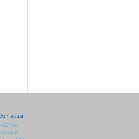
Voir aussi
> CCTVV
> Culture