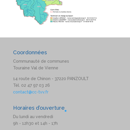
Coordonnées
Communauté de communes
Touraine Val de Vienne
14 route de Chinon - 37220 PANZOULT
Tél. 02 47 97 03 26
contact@cc-tvv.fr
Horaires d’ouverture
Du lundi au vendredi
9h - 12h30 et 14h - 17h