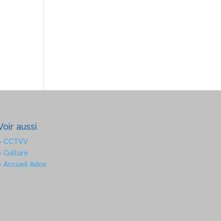
Voir aussi
> CCTVV
> Culture
> Accueil Ados