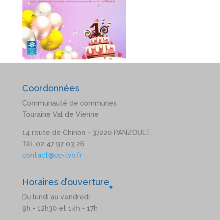
Coordonnées
Communauté de communes
Touraine Val de Vienne
14 route de Chinon - 37220 PANZOULT
Tél. 02 47 97 03 26
contact@cc-tvv.fr
Horaires d’ouverture
Du lundi au vendredi
9h - 12h30 et 14h - 17h