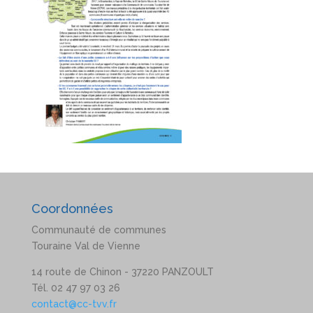
Coordonnées
Communauté de communes
Touraine Val de Vienne
14 route de Chinon - 37220 PANZOULT
Tél. 02 47 97 03 26
contact@cc-tvv.fr