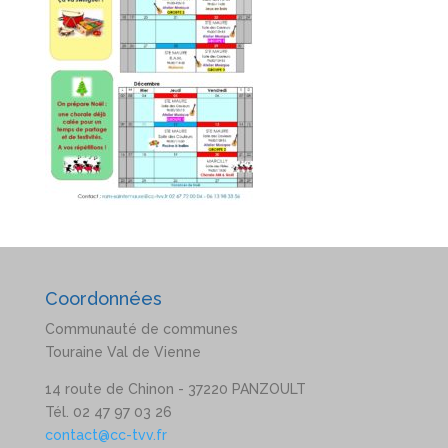
Coordonnées
Communauté de communes
Touraine Val de Vienne
14 route de Chinon - 37220 PANZOULT
Tél. 02 47 97 03 26
contact@cc-tvv.fr