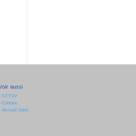
Voir aussi
> CCTVV
> Culture
> Accueil Ados