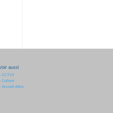
Voir aussi
> CCTVV
> Culture
> Accueil Ados