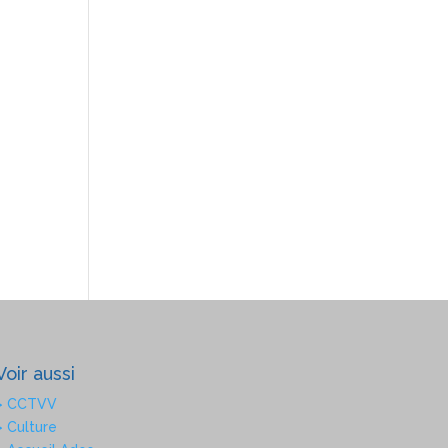
Voir aussi
> CCTVV
> Culture