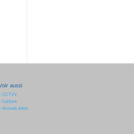
Voir aussi
> CCTVV
> Culture
> Accueil Ados