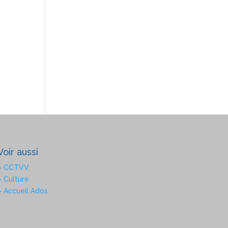
Voir aussi
> CCTVV
> Culture
> Accueil Ados