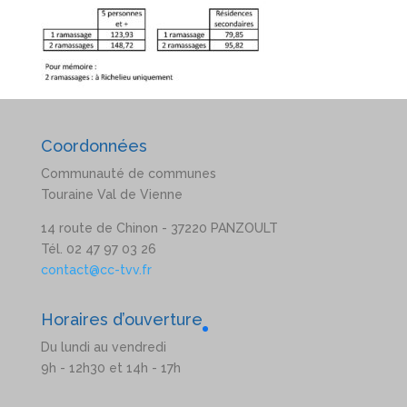
Coordonnées
Communauté de communes
Touraine Val de Vienne
14 route de Chinon - 37220 PANZOULT
Tél. 02 47 97 03 26
contact@cc-tvv.fr
Horaires d’ouverture
Du lundi au vendredi
9h - 12h30 et 14h - 17h