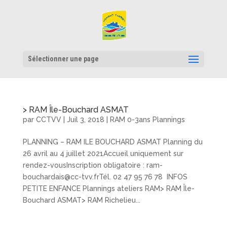
Sélectionner une page
> RAM Île-Bouchard ASMAT
par
CCTVV
|
Juil 3, 2018
|
RAM 0-3ans Plannings
PLANNING – RAM ILE BOUCHARD ASMAT Planning du
26 avril au 4 juillet 2021Accueil uniquement sur
rendez-vousInscription obligatoire : ram-
bouchardais@cc-tvv.frTél. 02 47 95 76 78 INFOS
PETITE ENFANCE Plannings ateliers RAM> RAM Île-
Bouchard ASMAT> RAM Richelieu...