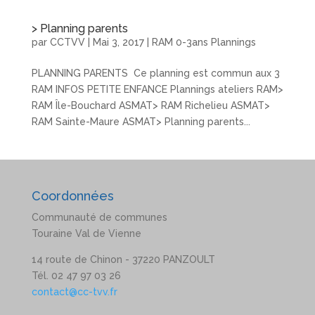
> Planning parents
par
CCTVV
|
Mai 3, 2017
|
RAM 0-3ans Plannings
PLANNING PARENTS Ce planning est commun aux 3
RAM INFOS PETITE ENFANCE Plannings ateliers RAM>
RAM Île-Bouchard ASMAT> RAM Richelieu ASMAT>
RAM Sainte-Maure ASMAT> Planning parents...
Coordonnées
Communauté de communes
Touraine Val de Vienne
14 route de Chinon - 37220 PANZOULT
Tél. 02 47 97 03 26
contact@cc-tvv.fr