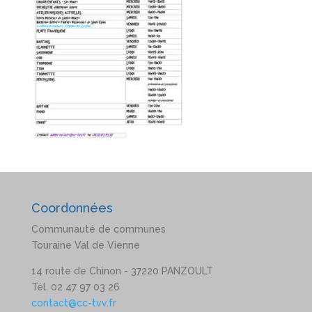
Coordonnées
Communauté de communes
Touraine Val de Vienne
14 route de Chinon - 37220 PANZOULT
Tél. 02 47 97 03 26
contact@cc-tvv.fr