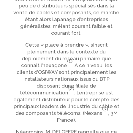
peu de distributeurs spécialisés dans la
vente de câbles et composants, ce marché
étant alors l’apanage d’entreprises
généralistes, mêlant courant faible et
courant fort.
Cette « place à prendre », s’inscrit
pleinement dans le contexte du
déploiement du réseau primaire que
(1)
connaît l’hexagone
. A ce niveau, les
clients d’OSIWAY sont principalement les
installateurs nationaux issus du BTP
disposant d’une filiale de
(2)
télécommunication
. L’entreprise est
également distributeur pour le compte des
principaux leaders de l’industrie du câble et
(3)
des composants télécoms (Nexans
, 3M
France).
Néanmoins, M. DELOFFRE rappelle que ce