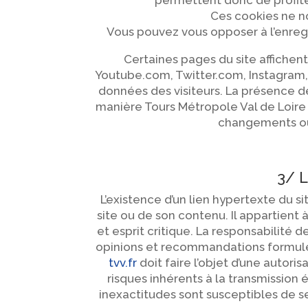
permettent donc de profite
Ces cookies ne no
Vous pouvez vous opposer à l’enreg
Certaines pages du site affiche
Youtube.com, Twitter.com, Instagram, 
données des visiteurs. La présence de
manière Tours Métropole Val de Loire su
changements ou 
3/ 
L’existence d’un lien hypertexte du si
site ou de son contenu. Il appartient 
et esprit critique. La responsabilité 
opinions et recommandations formulées
tvv.fr
doit faire l’objet d’une autoris
risques inhérents à la transmission 
inexactitudes sont susceptibles de se