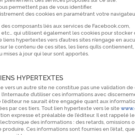
r pleinement des services proposés sur ce site.
us permettent pas de vous identifier.
istrement des cookies en paramétrant votre navigateu
nt des composants liés aux services de Facebook.com,
etc… qui utilisent également les cookies pour stocker
 liens hypertextes vers d’autres sites n’engage en auc
r le contenu de ces sites, les liens qu’ils contiennent,
mises à jour qui leur sont apportés.
LIENS HYPERTEXTES
te vers un autre site ne constitue pas une validation de
à l’internaute d’utiliser ces informations avec discernem
de l’éditeur ne saurait être engagée quant aux informatio
 par ces tiers. Tout lien hypertexte vers le site
www.
ation expresse et préalable de l’éditeur. Il est rappelé le
électronique des informations : des retards, omissions 
 produire. Ces informations sont fournies en l’état, que