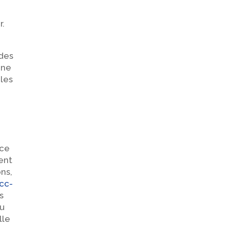
r.
 des
une
 les
 ce
ent
ns,
cc-
s
ou
lle