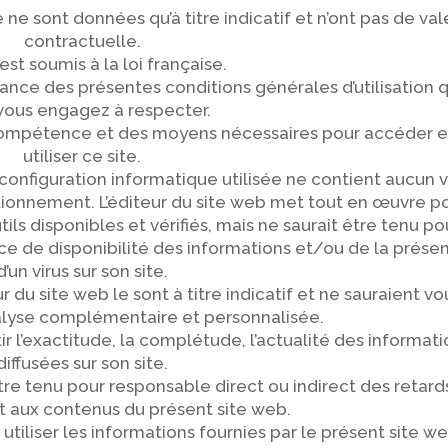
 ne sont données qu’à titre indicatif et n’ont pas de val
contractuelle.
est soumis à la loi française.
ance des présentes conditions générales d’utilisation 
vous engagez à respecter.
compétence et des moyens nécessaires pour accéder e
utiliser ce site.
 configuration informatique utilisée ne contient aucun v
nctionnement. L’éditeur du site web met tout en œuvre p
tils disponibles et vérifiés, mais ne saurait être tenu po
ce de disponibilité des informations et/ou de la prése
d’un virus sur son site.
r du site web le sont à titre indicatif et ne sauraient vo
alyse complémentaire et personnalisée.
ir l’exactitude, la complétude, l’actualité des informat
diffusées sur son site.
tre tenu pour responsable direct ou indirect des retard
t aux contenus du présent site web.
tiliser les informations fournies par le présent site w