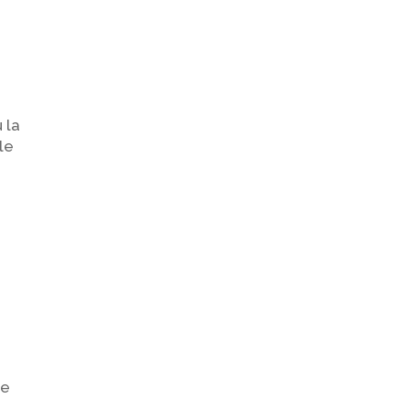
 la
le
re