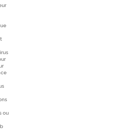
eur
que
t
irus
our
ur
nce
us
ions
s ou
eb