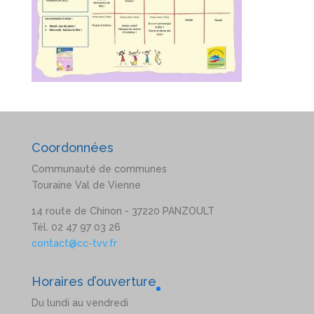
Coordonnées
Communauté de communes
Touraine Val de Vienne
14 route de Chinon - 37220 PANZOULT
Tél. 02 47 97 03 26
contact@cc-tvv.fr
Horaires d’ouverture
Du lundi au vendredi