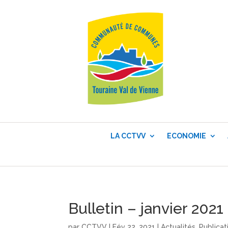
LA CCTVV
ECONOMIE
Bulletin – janvier 2021
par
CCTVV
|
Fév 22, 2021
|
Actualités
,
Publicat