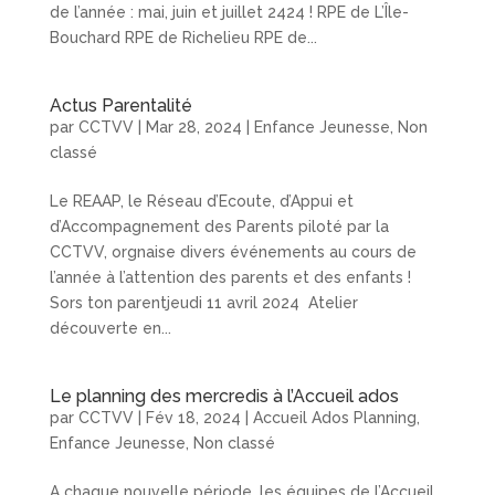
de l’année : mai, juin et juillet 2424 ! RPE de L’Île-
Bouchard RPE de Richelieu RPE de...
Actus Parentalité
par
CCTVV
|
Mar 28, 2024
|
Enfance Jeunesse
,
Non
classé
Le REAAP, le Réseau d’Ecoute, d’Appui et
d’Accompagnement des Parents piloté par la
CCTVV, orgnaise divers événements au cours de
l’année à l’attention des parents et des enfants !
Sors ton parentjeudi 11 avril 2024 Atelier
découverte en...
Le planning des mercredis à l’Accueil ados
par
CCTVV
|
Fév 18, 2024
|
Accueil Ados Planning
,
Enfance Jeunesse
,
Non classé
A chaque nouvelle période, les équipes de l’Accueil